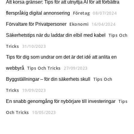
Att korsa gränser: Tips för att utnyttja AI för att förbättra
Företag
08/07/2024
flerspråkig digital annonsering
Ekonomi
16/04/2024
Förvaltare för Privatpersoner
Tips Och
Säkerhetstips när du laddar din elbil med kabel
Tricks
31/10/2023
Tips för dig som undrar om det är det idé att anlita en
Tips Och Tricks
27/09/2023
webbyrå
Tips Och
Byggställningar – för din säkerhets skull
Tricks
19/09/2023
Tips
En snabb genomgång för nybörjare till investeringar
Och Tricks
10/05/2023