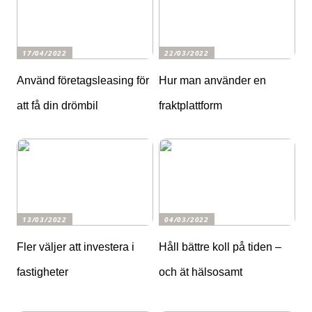
17/04/2022
22/03/2022
Använd företagsleasing för
Hur man använder en
att få din drömbil
fraktplattform
13/03/2022
04/03/2022
Fler väljer att investera i
Håll bättre koll på tiden –
fastigheter
och ät hälsosamt