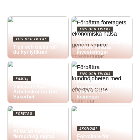
TIPS OCH TRICKS
Förbättra företagets
TIPS OCH TRICKS
ekonomiska hälsa
Tips och tricks när
genom smarta
du hyr lyftkran
investeringar
TIPS OCH TRICKS
FAMILJ
Förbättra
Vikten av Rätt
kundnöjdheten med
Arbetsskor för Din
effektiva CRM-
Säkerhet
lösningar
FÖRETAG
Att korsa gränser:
Tips för att utnyttja
EKONOMI
AI för att förbättra
flerspråkig digital
Förvaltare för