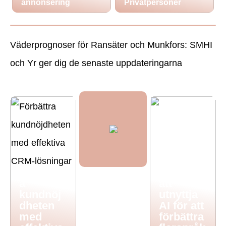
annonsering
Privatpersoner
Väderprognoser för Ransäter och Munkfors: SMHI
och Yr ger dig de senaste uppdateringarna
Att korsa
gränser:
Förbättr
Tips för
a
att
kundnöj
utnyttja
dheten
AI för att
med
förbättra