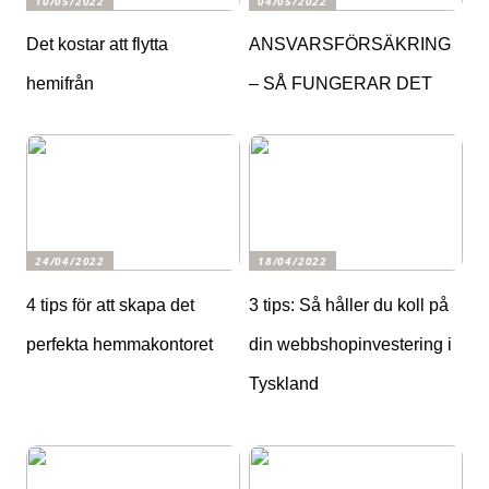
10/05/2022
04/05/2022
Det kostar att flytta
ANSVARSFÖRSÄKRING
hemifrån
– SÅ FUNGERAR DET
24/04/2022
18/04/2022
4 tips för att skapa det
3 tips: Så håller du koll på
perfekta hemmakontoret
din webbshopinvestering i
Tyskland