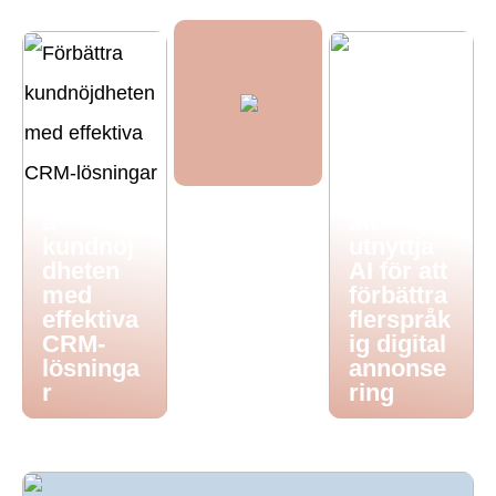
Att korsa
gränser:
Förbättr
Tips för
a
att
kundnöj
utnyttja
dheten
AI för att
med
förbättra
effektiva
flerspråk
CRM-
ig digital
lösninga
annonse
r
ring