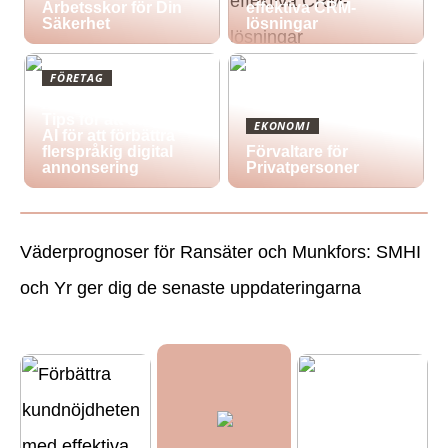
Arbetsskor för Din
effektiva CRM-
Säkerhet
lösningar
FÖRETAG
Att korsa gränser:
Tips för att utnyttja
EKONOMI
AI för att förbättra
flerspråkig digital
Förvaltare för
annonsering
Privatpersoner
Väderprognoser för Ransäter och Munkfors: SMHI
och Yr ger dig de senaste uppdateringarna