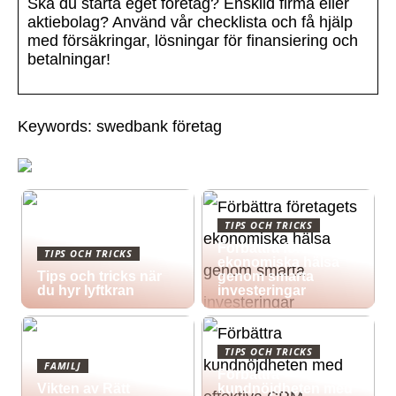
Ska du starta eget företag? Enskild firma eller
aktiebolag? Använd vår checklista och få hjälp
med försäkringar, lösningar för finansiering och
betalningar!
Keywords: swedbank företag
TIPS OCH TRICKS
Förbättra företagets
TIPS OCH TRICKS
ekonomiska hälsa
Tips och tricks när
genom smarta
du hyr lyftkran
investeringar
TIPS OCH TRICKS
FAMILJ
Förbättra
Vikten av Rätt
kundnöjdheten med