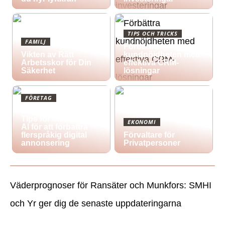
TIPS OCH TRICKS
FAMILJ
Förbättra
Vikten av Rätt
kundnöjdheten med
Arbetsskor för Din
effektiva CRM-
Säkerhet
lösningar
FÖRETAG
Att korsa gränser:
Tips för att utnyttja
EKONOMI
AI för att förbättra
flerspråkig digital
Förvaltare för
annonsering
Privatpersoner
Väderprognoser för Ransäter och Munkfors: SMHI
och Yr ger dig de senaste uppdateringarna