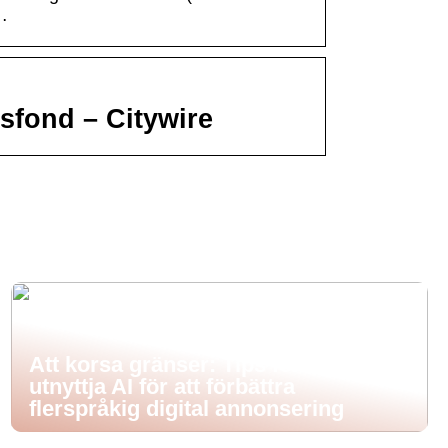
…
fond – Citywire
Att korsa gränser: Tips för att
utnyttja AI för att förbättra
flerspråkig digital annonsering