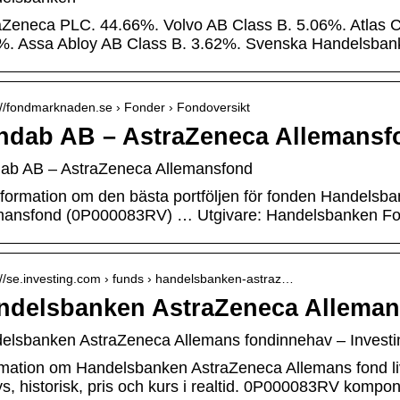
aZeneca PLC. 44.66%. Volvo AB Class B. 5.06%. Atlas 
%. Assa Abloy AB Class B. 3.62%. Svenska Handelsba
://fondmarknaden.se › Fonder › Fondoversikt
ndab AB – AstraZeneca Allemans
ab AB – AstraZeneca Allemansfond
nformation om den bästa portföljen för fonden Handels
mansfond (0P000083RV) … Utgivare: Handelsbanken Fo
://se.investing.com › funds › handelsbanken-astraz…
ndelsbanken AstraZeneca Alleman
elsbanken AstraZeneca Allemans fondinnehav – Invest
rmation om Handelsbanken AstraZeneca Allemans fond l
ys, historisk, pris och kurs i realtid. 0P000083RV kompo