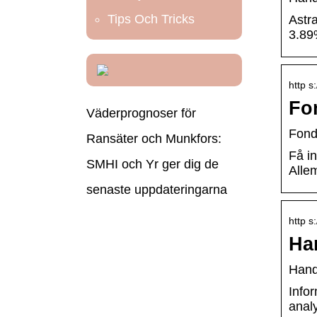
Tips Och Tricks
Astr
3.89
http s
Fo
Väderprognoser för
Fond
Ransäter och Munkfors:
Få i
SMHI och Yr ger dig de
Alle
senaste uppdateringarna
http s
Ha
Hand
Info
anal