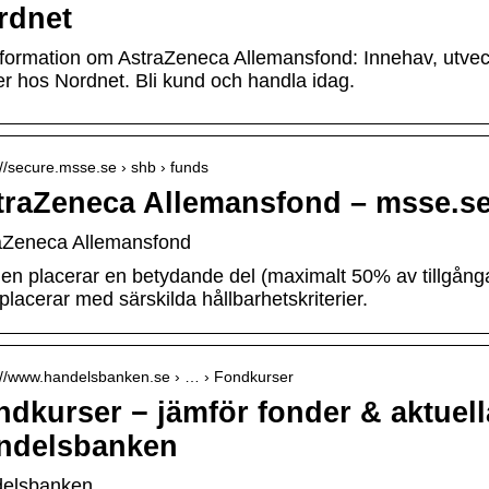
rdnet
information om AstraZeneca Allemansfond: Innehav, utveck
er hos Nordnet. Bli kund och handla idag.
://secure.msse.se › shb › funds
traZeneca Allemansfond – msse.s
aZeneca Allemansfond
en placerar en betydande del (maximalt 50% av tillgånga
lacerar med särskilda hållbarhetskriterier.
s://www.handelsbanken.se › … › Fondkurser
dkurser − jämför fonder & aktuell
ndelsbanken
elsbanken