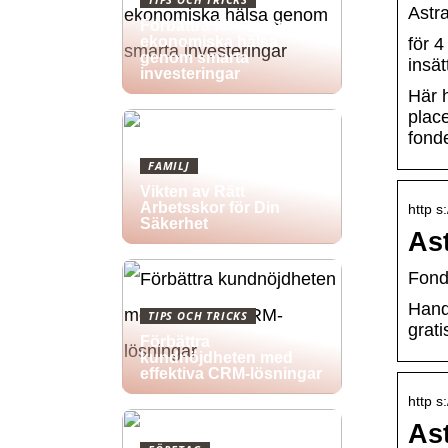
Astr
Förbättra företagets
ekonomiska hälsa
för 
genom smarta
insät
investeringar
Här 
place
fond
FAMILJ
Vikten av Rätt
Arbetsskor för Din
http s
Säkerhet
As
Fond
Hand
TIPS OCH TRICKS
grat
Förbättra
kundnöjdheten med
effektiva CRM-lösningar
http s
As