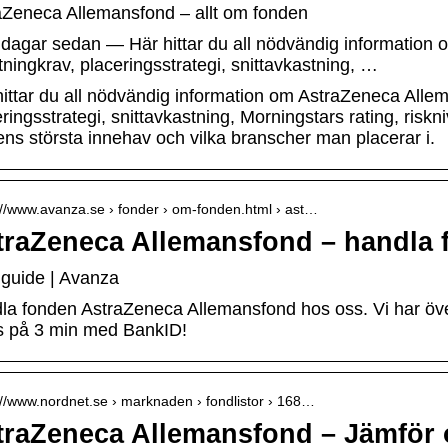
aZeneca Allemansfond – allt om fonden
4 dagar sedan — Här hittar du all nödvändig information
tningkrav, placeringsstrategi, snittavkastning, …
hittar du all nödvändig information om AstraZeneca Allem
ringsstrategi, snittavkastning, Morningstars rating, riskni
ens största innehav och vilka branscher man placerar i.
://www.avanza.se › fonder › om-fonden.html › ast…
traZeneca Allemansfond – handla 
guide | Avanza
la fonden AstraZeneca Allemansfond hos oss. Vi har över
is på 3 min med BankID!
://www.nordnet.se › marknaden › fondlistor › 168…
traZeneca Allemansfond – Jämför 