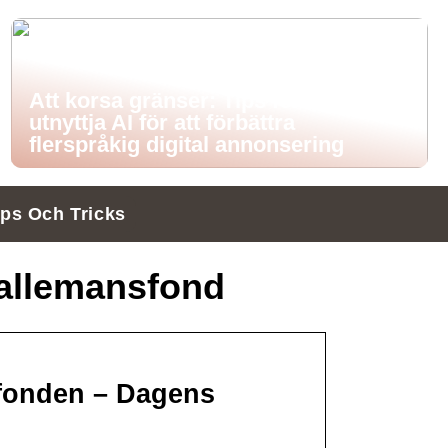
Att korsa gränser: Tips för att
utnyttja AI för att förbättra
flerspråkig digital annonsering
ips Och Tricks
allemansfond
 fonden – Dagens