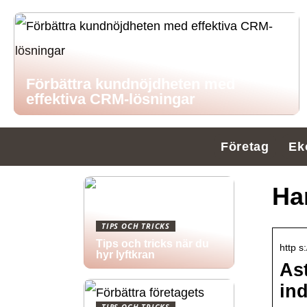
Förbättra kundnöjdheten med
effektiva CRM-lösningar
Företag
Ek
Ha
TIPS OCH TRICKS
Tips och tricks när du
http s
hyr lyftkran
As
ind
TIPS OCH TRICKS