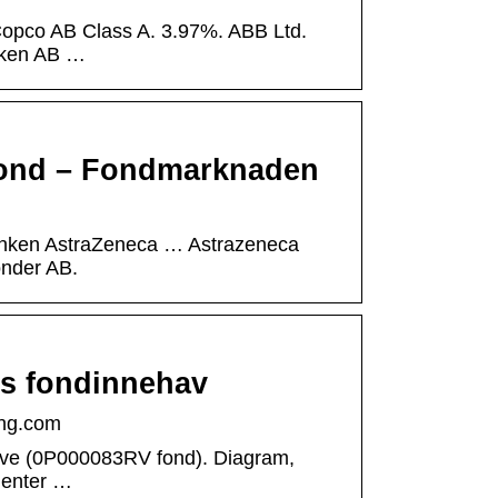
Copco AB Class A. 3.97%. ABB Ltd.
nken AB …
fond – Fondmarknaden
banken AstraZeneca … Astrazeneca
nder AB.
s fondinnehav
ing.com
ive (0P000083RV fond). Diagram,
nenter …