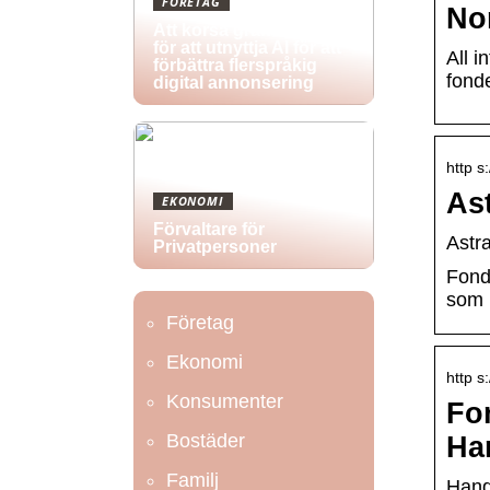
FÖRETAG
No
Att korsa gränser: Tips
för att utnyttja AI för att
All 
förbättra flerspråkig
fond
digital annonsering
http s
As
EKONOMI
Förvaltare för
Astr
Privatpersoner
Fond
som p
Företag
Ekonomi
http 
Konsumenter
Fon
Bostäder
Ha
Familj
Hand