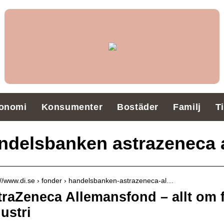
onomi
Konsumenter
Bostäder
Familj
T
ndelsbanken astrazeneca 
://www.di.se › fonder › handelsbanken-astrazeneca-al…
traZeneca Allemansfond – allt om
ustri