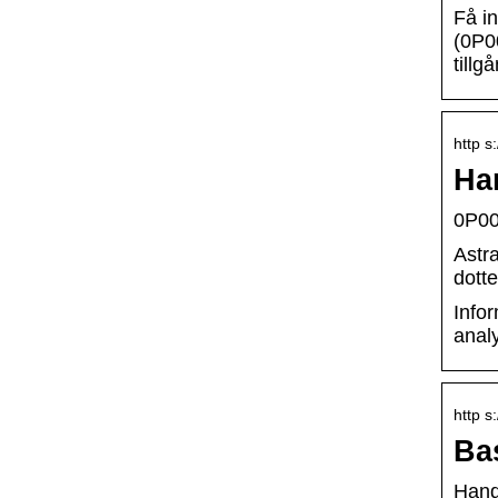
Få i
(0P0
tillg
http s
Ha
0P00
Astr
dott
Info
analy
http s
Bas
Hand