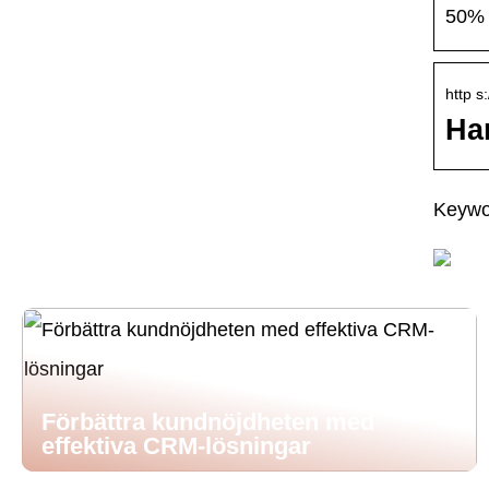
50% 
http s
Ha
Keywo
Förbättra kundnöjdheten med
effektiva CRM-lösningar