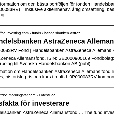
nformation om den bästa portföljen för fonden Handels
00083RV) – inklusive aktieinnehav, årlig omsättning, bäs
ång.
://se.investing.com › funds › handelsbanken-astraz…
ndelsbanken AstraZeneca Allemans
0083RV Fond | Handelsbanken AstraZeneca Allemans Kur
aZeneca Allemansfond. ISIN: SE0000900169 Fondbolag:
erbolag till Svenska Handelsbanken AB (publ).
rmation om Handelsbanken AstraZeneca Allemans fond l
s, historisk, pris och kurs i realtid. 0P000083RV kompon
://doc.morningstar.com › LatestDoc
fakta för investerare
elsbanken AstraZeneca Allemansfond … The fund invest