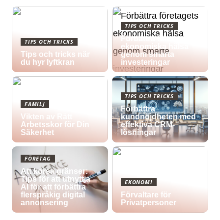
TIPS OCH TRICKS
Förbättra företagets
TIPS OCH TRICKS
ekonomiska hälsa
Tips och tricks när
genom smarta
du hyr lyftkran
investeringar
TIPS OCH TRICKS
FAMILJ
Förbättra
Vikten av Rätt
kundnöjdheten med
Arbetsskor för Din
effektiva CRM-
Säkerhet
lösningar
FÖRETAG
Att korsa gränser:
Tips för att utnyttja
EKONOMI
AI för att förbättra
flerspråkig digital
Förvaltare för
annonsering
Privatpersoner