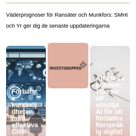
Väderprognoser för Ransäter och Munkfors: SMHI
och Yr ger dig de senaste uppdateringarna
Att korsa
gränser:
Förbättr
Tips för
a
att
kundnöj
utnyttja
dheten
AI för att
med
förbättra
effektiva
flerspråk
CRM-
ig digital