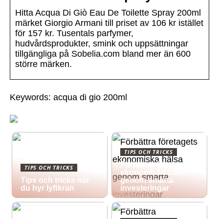
Hitta Acqua Di Giò Eau De Toilette Spray 200ml
märket Giorgio Armani till priset av 106 kr istället
för 157 kr. Tusentals parfymer,
hudvårdsprodukter, smink och uppsättningar
tillgängliga på Sobelia.com bland mer än 600
större märken.
Keywords: acqua di gio 200ml
TIPS OCH TRICKS
Förbättra företagets
TIPS OCH TRICKS
ekonomiska hälsa
Tips och tricks när
genom smarta
du hyr lyftkran
investeringar