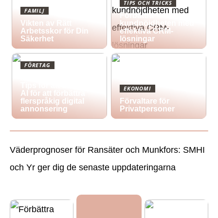
TIPS OCH TRICKS
FAMILJ
Förbättra
Vikten av Rätt
kundnöjdheten med
Arbetsskor för Din
effektiva CRM-
Säkerhet
lösningar
FÖRETAG
Att korsa gränser:
Tips för att utnyttja
EKONOMI
AI för att förbättra
flerspråkig digital
Förvaltare för
annonsering
Privatpersoner
Väderprognoser för Ransäter och Munkfors: SMHI
och Yr ger dig de senaste uppdateringarna