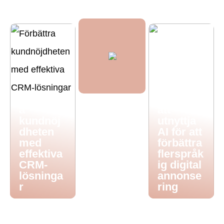
Att korsa
gränser:
Förbättr
Tips för
a
att
kundnöj
utnyttja
dheten
AI för att
med
förbättra
effektiva
flerspråk
CRM-
ig digital
lösninga
annonse
r
ring