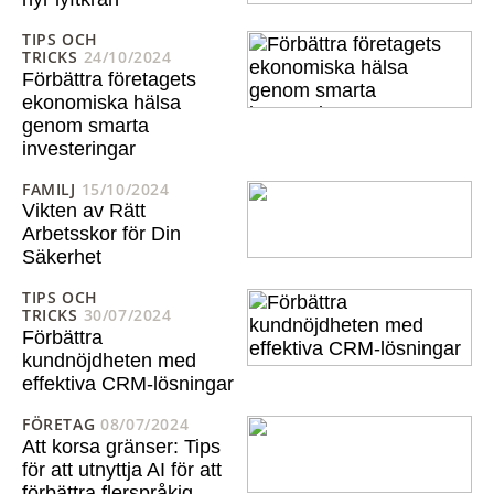
TIPS OCH
TRICKS
24/10/2024
Förbättra företagets
ekonomiska hälsa
genom smarta
investeringar
FAMILJ
15/10/2024
Vikten av Rätt
Arbetsskor för Din
Säkerhet
TIPS OCH
TRICKS
30/07/2024
Förbättra
kundnöjdheten med
effektiva CRM-lösningar
FÖRETAG
08/07/2024
Att korsa gränser: Tips
för att utnyttja AI för att
förbättra flerspråkig