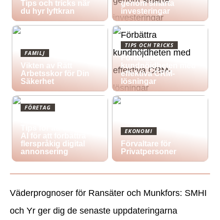
Tips och tricks när
genom smarta
du hyr lyftkran
investeringar
TIPS OCH TRICKS
FAMILJ
Förbättra
Vikten av Rätt
kundnöjdheten med
Arbetsskor för Din
effektiva CRM-
Säkerhet
lösningar
FÖRETAG
Att korsa gränser:
Tips för att utnyttja
EKONOMI
AI för att förbättra
flerspråkig digital
Förvaltare för
annonsering
Privatpersoner
Väderprognoser för Ransäter och Munkfors: SMHI
och Yr ger dig de senaste uppdateringarna